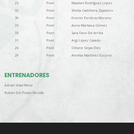
25
Pivot
Maialen Rodríguez López
32
Pivot
Sheila Castiñeira Zapatero
30
Pivot
Eneritz Perdices Moreno
35
Pivot
Aiora Marlasca Gómez
33
Pivot
Sara Fano De Arriba
31
Pivot
Argi López Casado
26
Pivot
Oihane Seijas Díez
29
Pivot
Ametsa Martínez Ezcurra
ENTRENADORES
Adrián Vidal Mora
Rubén Del Prado Nicolás