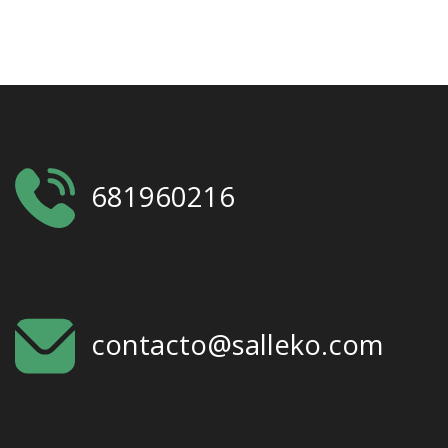
681960216
contacto@salleko.com