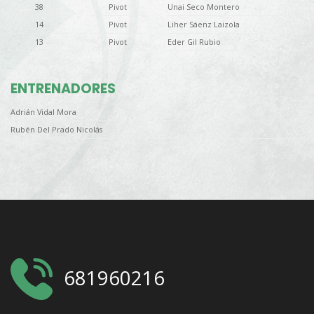
38
Pivot
Unai Seco Montero
14
Pivot
Liher Sáenz Laizola
13
Pivot
Eder Gil Rubio
ENTRENADORES
Adrián Vidal Mora
Rubén Del Prado Nicolás
681960216